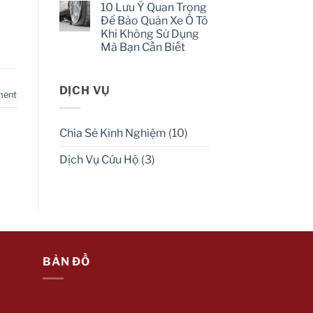
10 Lưu Ý Quan Trọng
on
bay
Kinh
lớp
Để Bảo Quản Xe Ô Tô
nghiệm,
ố
Khi Không Sử Dụng
kỹ
mốc
thuật
kính
Mà Bạn Cần Biết
lái
ô
ô
No
tô
tô
Comments
on
lên,
10
DỊCH VỤ
xuống
ment
Lưu
dốc
Ý
an
Quan
toàn
Trọng
bạn
Chia Sẻ Kinh Nghiệm
(10)
Để
cần
Bảo
biết
Quản
Dịch Vụ Cứu Hộ
(3)
Xe
Ô
Tô
Khi
Không
Sử
Dụng
Mà
Bạn
Cần
Biết
BẢN ĐỒ