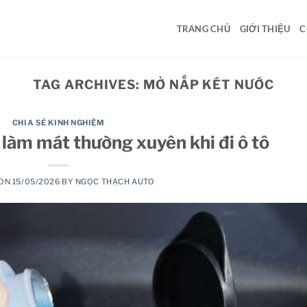
TRANG CHỦ
GIỚI THIỆU
C
TAG ARCHIVES:
MỞ NẮP KÉT NƯỚC
CHIA SẺ KINH NGHIỆM
làm mát thường xuyên khi đi ô tô
 ON
15/05/2026
BY
NGỌC THẠCH AUTO