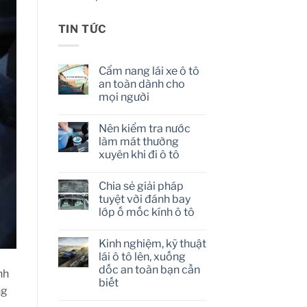
TIN TỨC
Cẩm nang lái xe ô tô
an toàn dành cho
mọi người
No
Comments
Nên kiểm tra nước
on
Cẩm
làm mát thường
nang
xuyên khi đi ô tô
lái
xe
No
ô
Comments
tô
Chia sẻ giải pháp
on
an
Nên
tuyệt vời đánh bay
toàn
kiểm
dành
lớp ố mốc kính ô tô
tra
cho
nước
mọi
No
làm
người
Comments
mát
Kinh nghiệm, kỹ thuật
on
thường
Chia
lái ô tô lên, xuống
xuyên
sẻ
khi
dốc an toàn bạn cần
giải
nh
đi
pháp
biết
ô
tuyệt
ng
tô
vời
No
đánh
Comments