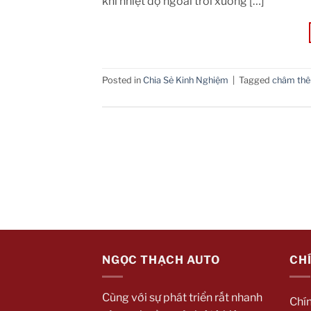
khi nhiệt độ ngoài trời xuống […]
Posted in
Chia Sẻ Kinh Nghiệm
|
Tagged
châm th
NGỌC THẠCH AUTO
CH
Cùng với sự phát triển rất nhanh
Chí