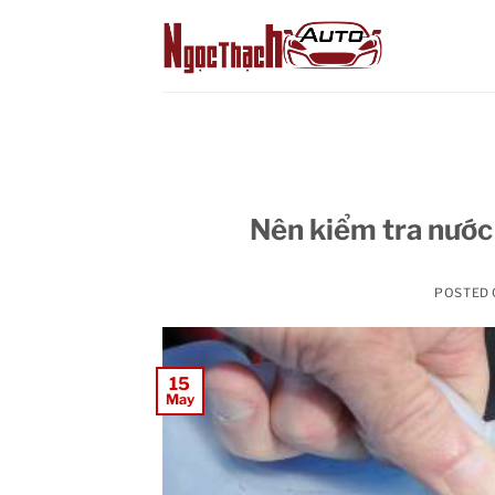
Skip
to
content
Nên kiểm tra nước 
POSTED
15
May