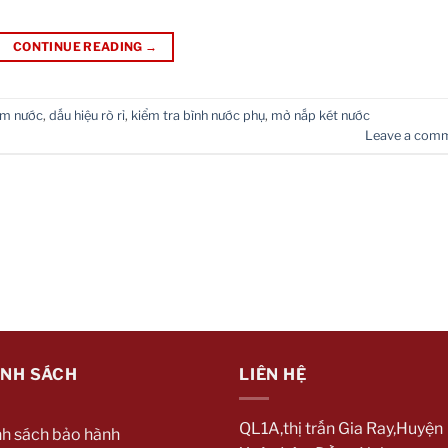
CONTINUE READING
→
êm nước
,
dấu hiệu rò rỉ
,
kiểm tra bình nước phụ
,
mở nắp két nước
Leave a com
ÍNH SÁCH
LIÊN HỆ
QL1A,thị trấn Gia Ray,Huyện
nh sách bảo hành