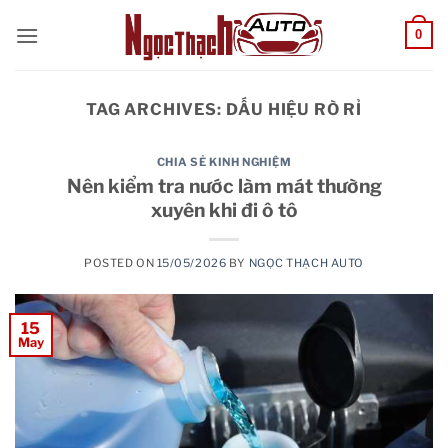
Skip
0
to
content
TAG ARCHIVES:
DẤU HIỆU RÒ RỈ
CHIA SẺ KINH NGHIỆM
Nên kiểm tra nước làm mát thường
xuyên khi đi ô tô
POSTED ON
15/05/2026
BY
NGỌC THẠCH AUTO
15
May