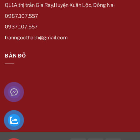
QL1A,thị trấn Gia Ray,Huyện Xuân Lộc, Đồng Nai
0987.107.557
0937.107.557
tranngocthach@gmail.com
BẢN ĐỒ