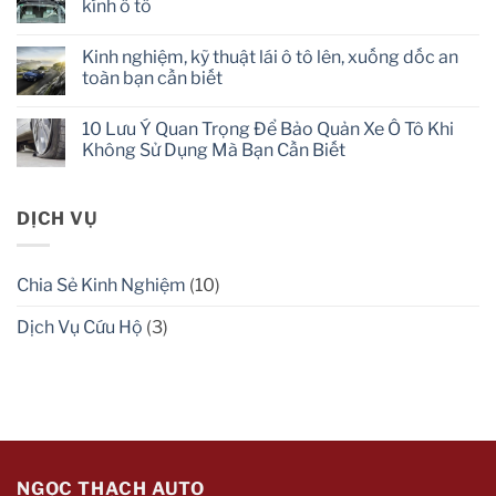
kính ô tô
toàn
kiểm
dành
tra
No
cho
nước
Comments
mọi
Kinh nghiệm, kỹ thuật lái ô tô lên, xuống dốc an
làm
on
người
mát
Chia
toàn bạn cần biết
thường
sẻ
xuyên
giải
No
khi
pháp
Comments
10 Lưu Ý Quan Trọng Để Bảo Quản Xe Ô Tô Khi
đi
tuyệt
on
ô
vời
Kinh
Không Sử Dụng Mà Bạn Cần Biết
tô
đánh
nghiệm,
bay
kỹ
No
lớp
thuật
Comments
ố
lái
on
mốc
ô
10
DỊCH VỤ
kính
tô
Lưu
ô
lên,
Ý
tô
xuống
Quan
dốc
Trọng
Chia Sẻ Kinh Nghiệm
(10)
an
Để
toàn
Bảo
bạn
Quản
Dịch Vụ Cứu Hộ
(3)
cần
Xe
biết
Ô
Tô
Khi
Không
Sử
Dụng
Mà
Bạn
Cần
Biết
NGỌC THẠCH AUTO