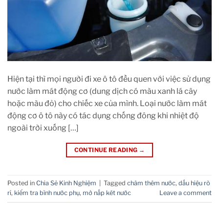
Hiện tại thì mọi người đi xe ô tô đều quen với việc sử dụng
nước làm mát động cơ (dung dịch có màu xanh lá cây
hoặc màu đỏ) cho chiếc xe của mình. Loại nước làm mát
động cơ ô tô này có tác dụng chống đông khi nhiệt độ
ngoài trời xuống […]
CONTINUE READING
→
Posted in
Chia Sẻ Kinh Nghiệm
|
Tagged
châm thêm nước
,
dấu hiệu rò
rỉ
,
kiểm tra bình nước phụ
,
mở nắp két nước
Leave a comment