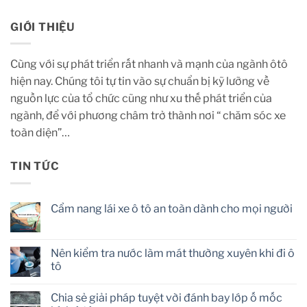
GIỚI THIỆU
Cùng với sự phát triển rất nhanh và mạnh của ngành ôtô
hiện nay. Chúng tôi tự tin vào sự chuẩn bị kỹ lưỡng về
nguồn lực của tổ chức cũng như xu thế phát triển của
ngành, để với phương châm trở thành nơi “ chăm sóc xe
toàn diện”…
TIN TỨC
Cẩm nang lái xe ô tô an toàn dành cho mọi người
No
Comments
on
Cẩm
Nên kiểm tra nước làm mát thường xuyên khi đi ô
nang
tô
lái
xe
No
ô
Comments
tô
Chia sẻ giải pháp tuyệt vời đánh bay lớp ố mốc
on
an
Nên