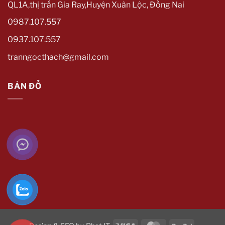
QL1A,thị trấn Gia Ray,Huyện Xuân Lộc, Đồng Nai
0987.107.557
0937.107.557
tranngocthach@gmail.com
BẢN ĐỒ