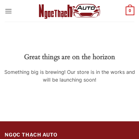
Skip
0
to
content
Great things are on the horizon
Something big is brewing! Our store is in the works and
will be launching soon!
NGỌC THẠCH AUTO