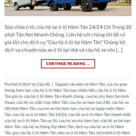
Sửa chữa ô tô, cứu hộ xe ô tô Hàm Tân 24/24 Chỉ Trong 10
phút Tận Nơi Nhanh Chóng. Liên hệ với chúng tôi để có
giá tốt cho dịch vụ “Cứu hộ ô tô tại Hàm Tân” Chúng tôi
dịch vụ chuyên sửa xe ô tô tại nhà và cứu hộ xe oto […]
CONTINUE READING
→
Posted in
Dịch Vụ Cứu Hộ
|
Tagged
cẩu kéo xe Hàm Tân
,
cuu ho giao
thong ham tan
,
cứu hộ ô tô Hàm Tân bao nhiêu tiền
,
cứu hộ ô tô Hàm
Tân giá rẻ
,
cứu hộ ô tô Hàm Tân nhanh chóng
,
cuu ho oto ham tan binh
thuan
,
cứu hộ xe chết máy Hàm Tân
,
cuu ho xe ham tan 24h
,
cứu hộ xe
hết bình Hàm Tân
,
cuu ho xe hoi ham tan
,
cứu hộ xe ngập nước Hàm
Tân
,
cứu hộ xe ô tô Hàm Tân 24/24
,
cứu hộ xe ô tô Hàm Tân nhanh nhất
,
cứu hộ xe ô tô Hàm Tân uy tín
,
cuu ho xe oto ham tan
,
cứu hộ xe tai nạn
Hàm Tân
,
cứu hộ xe thủng lốp Hàm Tân
,
dịch vụ cứu hộ xe ô tô Hàm
Tân
,
gọi cứu hộ ô tô Hàm Tân
,
kéo xe ô tô Hàm Tân
,
kích bình ô tô Hàm