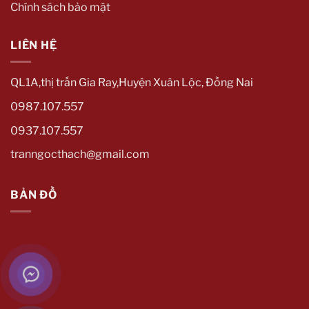
Chính sách bảo mật
LIÊN HỆ
QL1A,thị trấn Gia Ray,Huyện Xuân Lộc, Đồng Nai
0987.107.557
0937.107.557
tranngocthach@gmail.com
BẢN ĐỒ