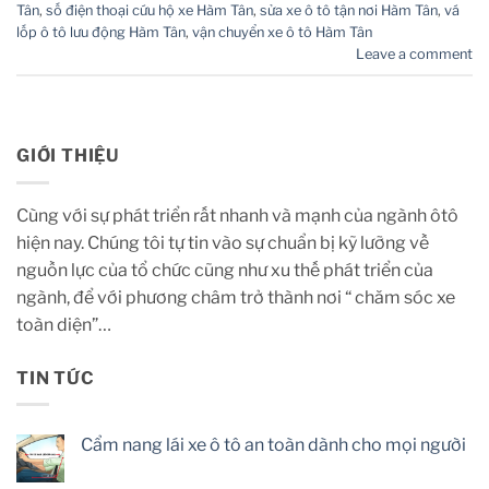
Tân
,
số điện thoại cứu hộ xe Hàm Tân
,
sửa xe ô tô tận nơi Hàm Tân
,
vá
lốp ô tô lưu động Hàm Tân
,
vận chuyển xe ô tô Hàm Tân
Leave a comment
GIỚI THIỆU
Cùng với sự phát triển rất nhanh và mạnh của ngành ôtô
hiện nay. Chúng tôi tự tin vào sự chuẩn bị kỹ lưỡng về
nguồn lực của tổ chức cũng như xu thế phát triển của
ngành, để với phương châm trở thành nơi “ chăm sóc xe
toàn diện”…
TIN TỨC
Cẩm nang lái xe ô tô an toàn dành cho mọi người
No
Comments