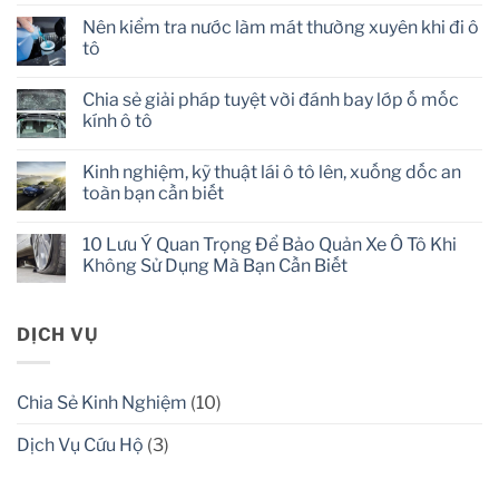
on
Cẩm
Nên kiểm tra nước làm mát thường xuyên khi đi ô
nang
tô
lái
xe
No
ô
Comments
tô
Chia sẻ giải pháp tuyệt vời đánh bay lớp ố mốc
on
an
Nên
kính ô tô
toàn
kiểm
dành
tra
No
cho
nước
Comments
mọi
Kinh nghiệm, kỹ thuật lái ô tô lên, xuống dốc an
làm
on
người
mát
Chia
toàn bạn cần biết
thường
sẻ
xuyên
giải
No
khi
pháp
Comments
10 Lưu Ý Quan Trọng Để Bảo Quản Xe Ô Tô Khi
đi
tuyệt
on
ô
vời
Kinh
Không Sử Dụng Mà Bạn Cần Biết
tô
đánh
nghiệm,
bay
kỹ
No
lớp
thuật
Comments
ố
lái
on
mốc
ô
10
DỊCH VỤ
kính
tô
Lưu
ô
lên,
Ý
tô
xuống
Quan
dốc
Trọng
Chia Sẻ Kinh Nghiệm
(10)
an
Để
toàn
Bảo
bạn
Quản
Dịch Vụ Cứu Hộ
(3)
cần
Xe
biết
Ô
Tô
Khi