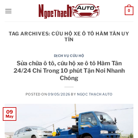
Skip
0
to
content
TAG ARCHIVES:
CỨU HỘ XE Ô TÔ HÀM TÂN UY
TÍN
DỊCH VỤ CỨU HỘ
Sửa chữa ô tô, cứu hộ xe ô tô Hàm Tân
24/24 Chỉ Trong 10 phút Tận Nơi Nhanh
Chóng
POSTED ON
09/05/2026
BY
NGỌC THẠCH AUTO
09
May