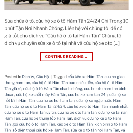
Sửa chữa ô tô, cứu hộ xe ô tô Hàm Tân 24/24 Chỉ Trong 10
phút Tận Nơi Nhanh Chóng. Liên hệ với chúng tôi để có
giá tốt cho dịch vụ “Cứu hộ ô tô tại Hàm Tân” Chúng tôi
dịch vụ chuyên sửa xe ô tô tại nhà và cứu hộ xe oto […]
CONTINUE READING
→
Posted in
Dịch Vụ Cứu Hộ
|
Tagged
cẩu kéo xe Hàm Tân
,
cuu ho giao
thong ham tan
,
cứu hộ ô tô Hàm Tân bao nhiêu tiền
,
cứu hộ ô tô Hàm
Tân giá rẻ
,
cứu hộ ô tô Hàm Tân nhanh chóng
,
cuu ho oto ham tan binh
thuan
,
cứu hộ xe chết máy Hàm Tân
,
cuu ho xe ham tan 24h
,
cứu hộ xe
hết bình Hàm Tân
,
cuu ho xe hoi ham tan
,
cứu hộ xe ngập nước Hàm
Tân
,
cứu hộ xe ô tô Hàm Tân 24/24
,
cứu hộ xe ô tô Hàm Tân nhanh nhất
,
cứu hộ xe ô tô Hàm Tân uy tín
,
cuu ho xe oto ham tan
,
cứu hộ xe tai nạn
Hàm Tân
,
cứu hộ xe thủng lốp Hàm Tân
,
dịch vụ cứu hộ xe ô tô Hàm
Tân
,
gọi cứu hộ ô tô Hàm Tân
,
kéo xe ô tô Hàm Tân
,
kích bình ô tô Hàm
Tân
,
số điện thoại cứu hộ xe Hàm Tân
,
sửa xe ô tô tận nơi Hàm Tân
,
vá