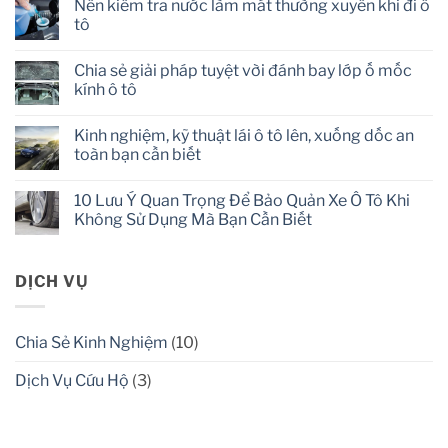
Nên kiểm tra nước làm mát thường xuyên khi đi ô
nang
tô
lái
xe
No
ô
Comments
tô
Chia sẻ giải pháp tuyệt vời đánh bay lớp ố mốc
on
an
Nên
kính ô tô
toàn
kiểm
dành
tra
No
cho
nước
Comments
mọi
Kinh nghiệm, kỹ thuật lái ô tô lên, xuống dốc an
làm
on
người
mát
Chia
toàn bạn cần biết
thường
sẻ
xuyên
giải
No
khi
pháp
Comments
10 Lưu Ý Quan Trọng Để Bảo Quản Xe Ô Tô Khi
đi
tuyệt
on
ô
vời
Kinh
Không Sử Dụng Mà Bạn Cần Biết
tô
đánh
nghiệm,
bay
kỹ
No
lớp
thuật
Comments
ố
lái
on
mốc
ô
10
DỊCH VỤ
kính
tô
Lưu
ô
lên,
Ý
tô
xuống
Quan
dốc
Trọng
Chia Sẻ Kinh Nghiệm
(10)
an
Để
toàn
Bảo
bạn
Quản
Dịch Vụ Cứu Hộ
(3)
cần
Xe
biết
Ô
Tô
Khi
Không
Sử