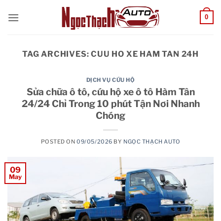
Skip
0
to
content
TAG ARCHIVES:
CUU HO XE HAM TAN 24H
DỊCH VỤ CỨU HỘ
Sửa chữa ô tô, cứu hộ xe ô tô Hàm Tân
24/24 Chỉ Trong 10 phút Tận Nơi Nhanh
Chóng
POSTED ON
09/05/2026
BY
NGỌC THẠCH AUTO
09
May