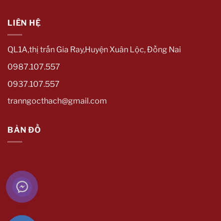
LIÊN HỆ
QL1A,thị trấn Gia Ray,Huyện Xuân Lộc, Đồng Nai
0987.107.557
0937.107.557
tranngocthach@gmail.com
BẢN ĐỒ