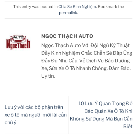
This entry was posted in
Chia Sẻ Kinh Nghiệm
. Bookmark the
permalink
.
NGỌC THẠCH AUTO
Ngọc Thạch Auto Với Đội Ngũ Kỹ Thuật
Đầy Kinh Nghiệm Chắc Chắn Sẽ Đáp Ứng
Đầy Đủ Nhu Cầu. Về Dịch Vụ Bảo Dưỡng
Xe, Sửa Xe Ô Tô Nhanh Chóng, Đảm Bảo,
Uy tín.
10 Lưu Ý Quan Trọng Để
Lưu ý với các bộ phận trên
Bảo Quản Xe Ô Tô Khi
xe ô tô mà người mới lái cần
Không Sử Dụng Mà Bạn Cần
chú ý
Biết