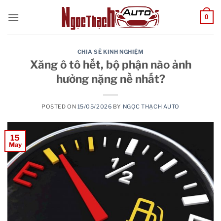
Skip
0
to
content
CHIA SẺ KINH NGHIỆM
Xăng ô tô hết, bộ phận nào ảnh
hưởng nặng nề nhất?
POSTED ON
15/05/2026
BY
NGỌC THẠCH AUTO
15
May