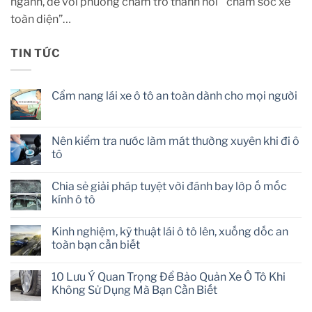
ngành, để với phương châm trở thành nơi “ chăm sóc xe
toàn diện”…
TIN TỨC
Cẩm nang lái xe ô tô an toàn dành cho mọi người
No
Comments
on
Cẩm
Nên kiểm tra nước làm mát thường xuyên khi đi ô
nang
tô
lái
xe
No
ô
Comments
tô
Chia sẻ giải pháp tuyệt vời đánh bay lớp ố mốc
on
an
Nên
kính ô tô
toàn
kiểm
dành
tra
No
cho
nước
Comments
mọi
Kinh nghiệm, kỹ thuật lái ô tô lên, xuống dốc an
làm
on
người
mát
Chia
toàn bạn cần biết
thường
sẻ
xuyên
giải
No
khi
pháp
Comments
10 Lưu Ý Quan Trọng Để Bảo Quản Xe Ô Tô Khi
đi
tuyệt
on
ô
vời
Kinh
Không Sử Dụng Mà Bạn Cần Biết
tô
đánh
nghiệm,
bay
kỹ
No