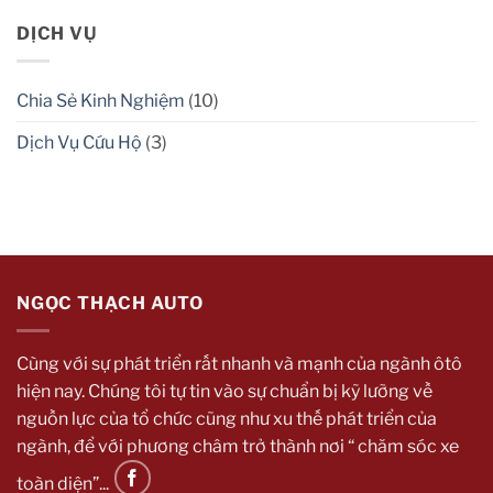
lớp
thuật
Comments
ố
lái
on
mốc
ô
10
DỊCH VỤ
kính
tô
Lưu
ô
lên,
Ý
tô
xuống
Quan
dốc
Trọng
Chia Sẻ Kinh Nghiệm
(10)
an
Để
toàn
Bảo
bạn
Quản
Dịch Vụ Cứu Hộ
(3)
cần
Xe
biết
Ô
Tô
Khi
Không
Sử
Dụng
Mà
Bạn
Cần
Biết
NGỌC THẠCH AUTO
Cùng với sự phát triển rất nhanh và mạnh của ngành ôtô
hiện nay. Chúng tôi tự tin vào sự chuẩn bị kỹ lưỡng về
nguồn lực của tổ chức cũng như xu thế phát triển của
ngành, để với phương châm trở thành nơi “ chăm sóc xe
toàn diện”...