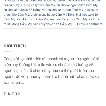
hộ xe gần sân bay Long Thành
,
cứu hộ xe hết bình Cẩm Mỹ
,
cuu ho xe
hoi cam my
,
cứu hộ xe lật xe Cẩm Mỹ
,
cứu hộ xe ngập nước Cẩm Mỹ
,
cứu hộ xe quốc lộ 56 Đồng Nai
,
cứu hộ xe tai nạn Cẩm Mỹ
,
cứu hộ xe
thủng lốp Cẩm Mỹ
,
dịch vụ cứu hộ xe Cẩm Mỹ Đồng Nai
,
kéo xe ô tô
Cẩm Mỹ
,
kích bình ô tô Cẩm Mỹ
,
sửa xe ô tô tận nơi Cẩm Mỹ
,
vá lốp ô
tô lưu động Cẩm Mỹ
,
vận chuyển xe ô tô Cẩm Mỹ
Leave a comment
GIỚI THIỆU
Cùng với sự phát triển rất nhanh và mạnh của ngành ôtô
hiện nay. Chúng tôi tự tin vào sự chuẩn bị kỹ lưỡng về
nguồn lực của tổ chức cũng như xu thế phát triển của
ngành, để với phương châm trở thành nơi “ chăm sóc xe
toàn diện”…
TIN TỨC