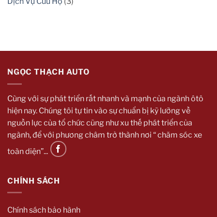
Dịch Vụ Cứu Hộ
(3)
cần
Xe
biết
Ô
Tô
Khi
Không
Sử
Dụng
Mà
Bạn
Cần
Biết
NGỌC THẠCH AUTO
Cùng với sự phát triển rất nhanh và mạnh của ngành ôtô
hiện nay. Chúng tôi tự tin vào sự chuẩn bị kỹ lưỡng về
nguồn lực của tổ chức cũng như xu thế phát triển của
ngành, để với phương châm trở thành nơi “ chăm sóc xe
toàn diện”...
CHÍNH SÁCH
Chính sách bảo hành