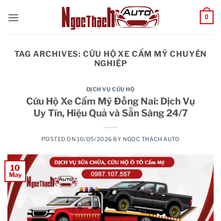
Skip
0
to
content
TAG ARCHIVES:
CỨU HỘ XE CẨM MỸ CHUYÊN
NGHIỆP
DỊCH VỤ CỨU HỘ
Cứu Hộ Xe Cẩm Mỹ Đồng Nai: Dịch Vụ
Uy Tín, Hiệu Quả và Sẵn Sàng 24/7
POSTED ON
10/05/2026
BY
NGỌC THẠCH AUTO
10
May