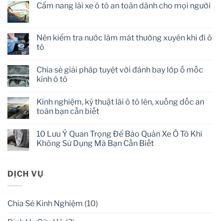
Cẩm nang lái xe ô tô an toàn dành cho mọi người
No
Comments
on
Cẩm
Nên kiểm tra nước làm mát thường xuyên khi đi ô
nang
tô
lái
xe
No
ô
Comments
tô
Chia sẻ giải pháp tuyệt vời đánh bay lớp ố mốc
on
an
Nên
kính ô tô
toàn
kiểm
dành
tra
No
cho
nước
Comments
mọi
Kinh nghiệm, kỹ thuật lái ô tô lên, xuống dốc an
làm
on
người
mát
Chia
toàn bạn cần biết
thường
sẻ
xuyên
giải
No
khi
pháp
Comments
10 Lưu Ý Quan Trọng Để Bảo Quản Xe Ô Tô Khi
đi
tuyệt
on
ô
vời
Kinh
Không Sử Dụng Mà Bạn Cần Biết
tô
đánh
nghiệm,
bay
kỹ
No
lớp
thuật
Comments
ố
lái
on
mốc
ô
10
DỊCH VỤ
kính
tô
Lưu
ô
lên,
Ý
tô
xuống
Quan
dốc
Trọng
Chia Sẻ Kinh Nghiệm
(10)
an
Để
toàn
Bảo
bạn
Quản