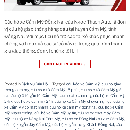
Cứu hộ xe Cẩm Mỹ Đồng Nai của Ngọc Thạch Auto là đơn
vị cứu hộ giao thông hàng đầu tại huyện Cẩm Mỹ, tỉnh
Đồng Nai. Với mục tiêu hỗ trợ các tài xế khắc phục nhanh
chóng và hiệu quả các sự cố xảy ra trong quá trình tham
gia giao thông, đơn vị chúng tôi […]
CONTINUE READING
→
Posted in
Dịch Vụ Cứu Hộ
|
Tagged
cẩu kéo xe Cẩm Mỹ
,
cuu ho giao
thong cam my
,
cứu hộ ô tô Cẩm Mỹ 15 phút
,
cứu hộ ô tô Cẩm Mỹ giá
rẻ
,
cứu hộ ô tô gần tôi Cẩm Mỹ
,
cuu ho oto cam my
,
cứu hộ xe Cẩm Mỹ
24/7
,
cuu ho xe cam my 24h
,
cứu hộ xe Cẩm Mỹ chuyên nghiệp
,
cứu hộ
xe Cẩm Mỹ có mặt nhanh
,
cuu ho xe cam my dong nai
,
cứu hộ xe Cẩm
Mỹ nhanh chóng
,
cứu hộ xe Cẩm Mỹ uy tín
,
cứu hộ xe chết máy Cẩm
Mỹ
,
cứu hộ xe Đồng Nai Cẩm Mỹ
,
cứu hộ xe Đồng Nai khu vực Cẩm Mỹ
,
cứu hộ xe gần đây Cẩm Mỹ
,
cứu hộ xe gần Long Khánh Đồng Nai
,
cứu