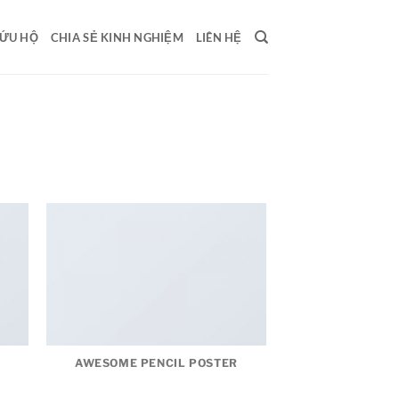
ỨU HỘ
CHIA SẺ KINH NGHIỆM
LIÊN HỆ
AWESOME PENCIL POSTER