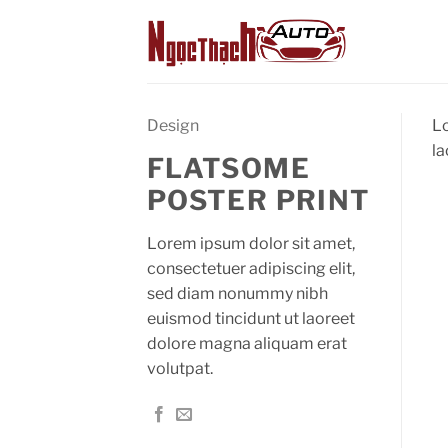
Skip
to
content
Design
Lo
la
FLATSOME
POSTER PRINT
Lorem ipsum dolor sit amet,
consectetuer adipiscing elit,
sed diam nonummy nibh
euismod tincidunt ut laoreet
dolore magna aliquam erat
volutpat.