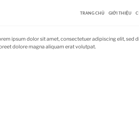
TRANG CHỦ
GIỚI THIỆU
C
rem ipsum dolor sit amet, consectetuer adipiscing elit, sed
oreet dolore magna aliquam erat volutpat.