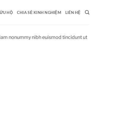
ỨU HỘ
CHIA SẺ KINH NGHIỆM
LIÊN HỆ
 diam nonummy nibh euismod tincidunt ut