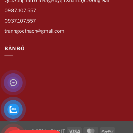
QL1A,thị trấn Gia Ray,Huyện Xuân Lộc, Đồng Nai
0987.107.557
0937.107.557
tranngocthach@gmail.com
BẢN ĐỒ
Visa
MasterCard
PayPal
Design & SEO by
Phat IT