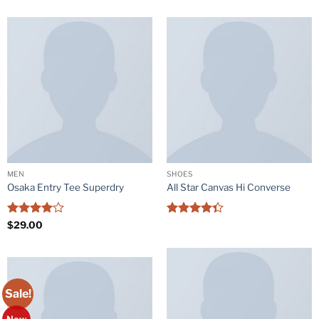
MEN
SHOES
Osaka Entry Tee Superdry
All Star Canvas Hi Converse
Rated
4
Rated
$
29.00
out of 5
4.33
out
of 5
Sale!