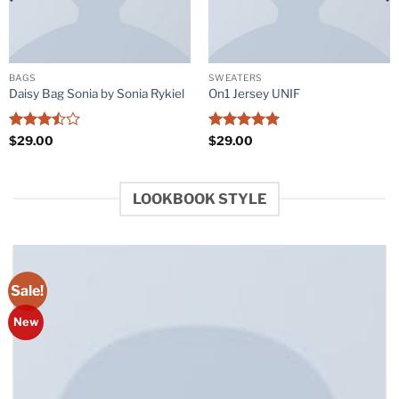
BAGS
SWEATERS
Daisy Bag Sonia by Sonia Rykiel
On1 Jersey UNIF
Rated
Rated
5
$
29.00
$
29.00
3.5
out
out of 5
of 5
LOOKBOOK STYLE
Sale!
New