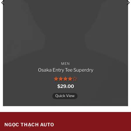
MEN
Osaka Entry Tee Superdry
Rated
4
$
29.00
out of 5
Quick View
NGỌC THẠCH AUTO