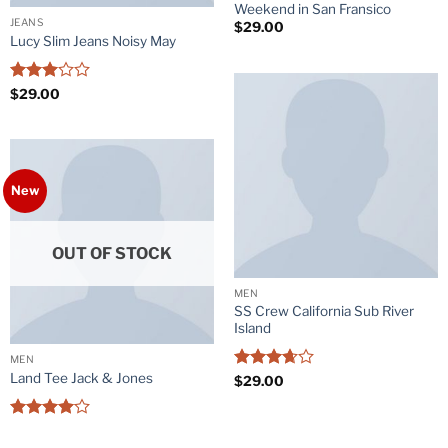
Weekend in San Fransico
JEANS
$
29.00
Lucy Slim Jeans Noisy May
Rated
$
29.00
3
out
of 5
New
OUT OF STOCK
MEN
SS Crew California Sub River
Island
MEN
Land Tee Jack & Jones
Rated
$
29.00
3.67
out
of 5
Rated
4
out of 5