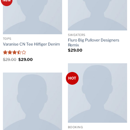
New
SWEATERS
TOPS
Fluro Big Pullover Designers
Varanise CN Tee Hilfiger Denim
Remix
$
29.00
Rated
Original
Current
$
29.00
$
29.00
price
price
3.5
out
was:
is:
of 5
$29.00.
$29.00.
HOT
BOOKING