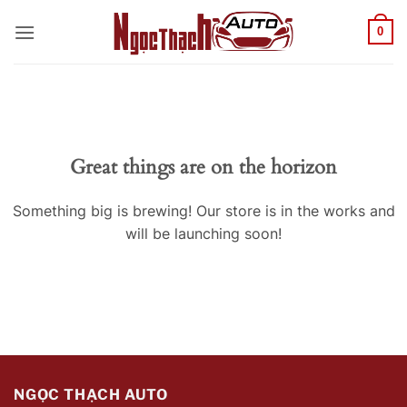
Skip
0
to
content
Great things are on the horizon
Something big is brewing! Our store is in the works and
will be launching soon!
NGỌC THẠCH AUTO