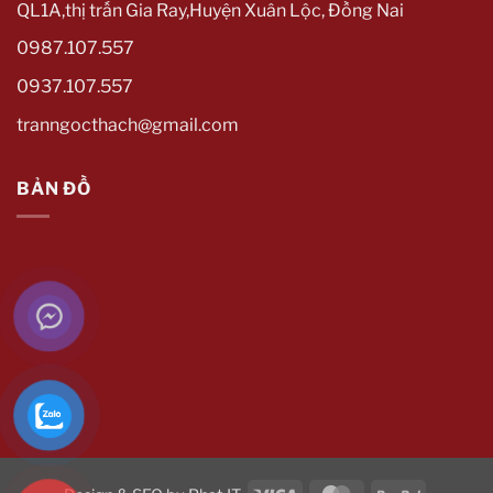
QL1A,thị trấn Gia Ray,Huyện Xuân Lộc, Đồng Nai
0987.107.557
0937.107.557
tranngocthach@gmail.com
BẢN ĐỒ