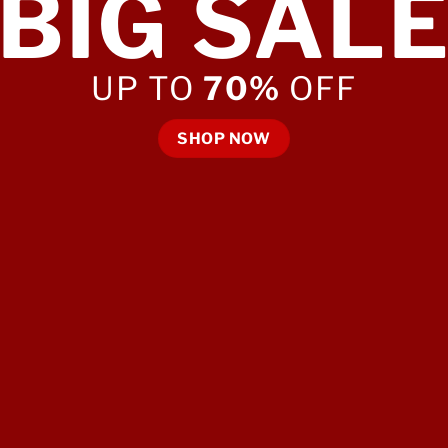
BIG SAL
UP TO
70%
OFF
SHOP NOW