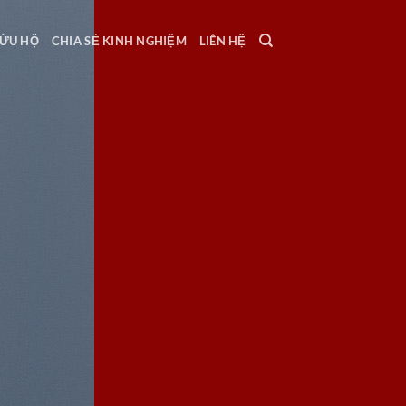
ỨU HỘ
CHIA SẺ KINH NGHIỆM
LIÊN HỆ