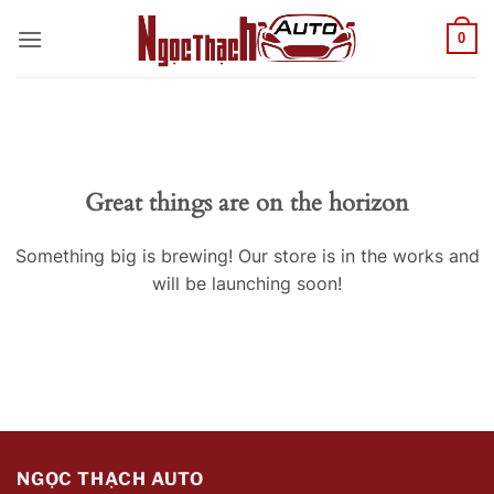
Skip
0
to
content
Great things are on the horizon
Something big is brewing! Our store is in the works and
will be launching soon!
NGỌC THẠCH AUTO