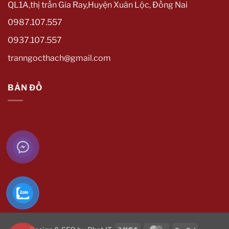
QL1A,thị trấn Gia Ray,Huyện Xuân Lộc, Đồng Nai
0987.107.557
0937.107.557
tranngocthach@gmail.com
BẢN ĐỒ