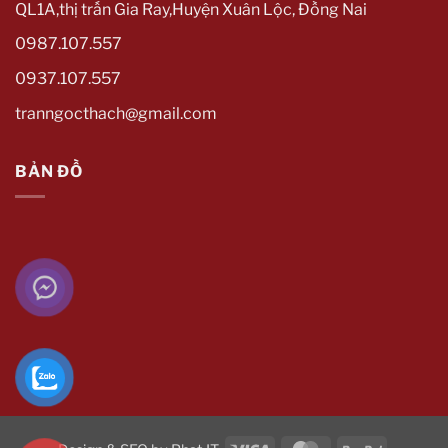
QL1A,thị trấn Gia Ray,Huyện Xuân Lộc, Đồng Nai
0987.107.557
0937.107.557
tranngocthach@gmail.com
BẢN ĐỒ