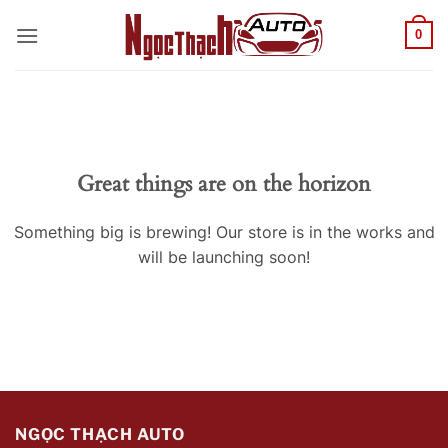
Skip
0
to
content
Great things are on the horizon
Something big is brewing! Our store is in the works and
will be launching soon!
NGỌC THẠCH AUTO