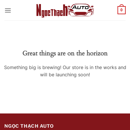
Skip
0
to
content
Great things are on the horizon
Something big is brewing! Our store is in the works and
will be launching soon!
NGỌC THẠCH AUTO