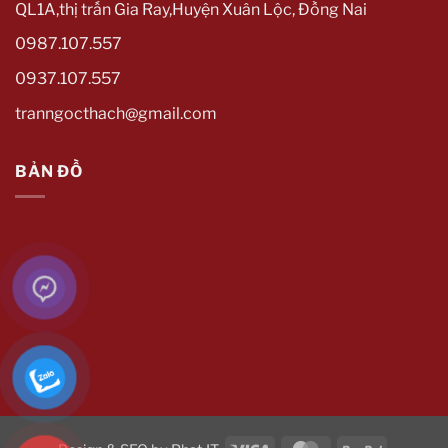
QL1A,thị trấn Gia Ray,Huyện Xuân Lộc, Đồng Nai
0987.107.557
0937.107.557
tranngocthach@gmail.com
BẢN ĐỒ