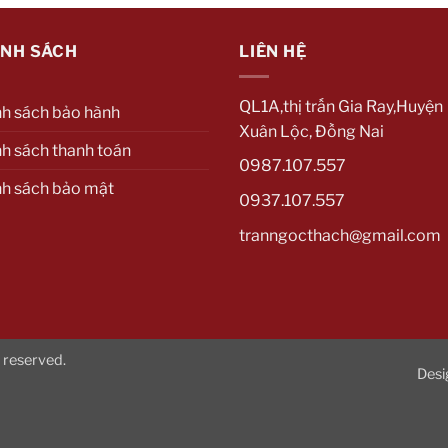
ÍNH SÁCH
LIÊN HỆ
QL1A,thị trấn Gia Ray,Huyện
nh sách bảo hành
Xuân Lộc, Đồng Nai
h sách thanh toán
0987.107.557
nh sách bảo mật
0937.107.557
tranngocthach@gmail.com
 reserved.
Desi