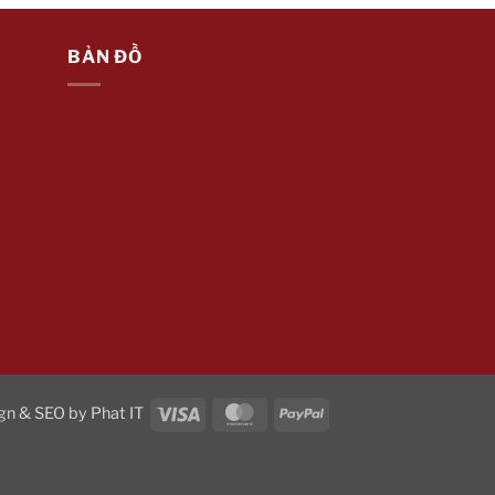
BẢN ĐỒ
Visa
MasterCard
PayPal
gn & SEO by
Phat IT