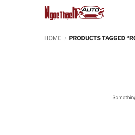
Skip
to
content
HOME
/
PRODUCTS TAGGED “R
Something