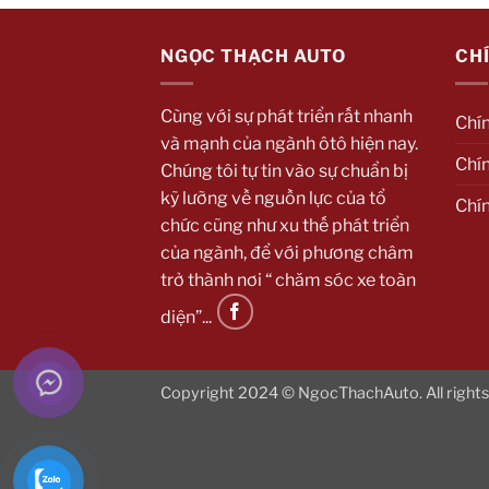
NGỌC THẠCH AUTO
CH
Cùng với sự phát triển rất nhanh
Chí
và mạnh của ngành ôtô hiện nay.
Chín
Chúng tôi tự tin vào sự chuẩn bị
kỹ lưỡng về nguồn lực của tổ
Chí
chức cũng như xu thế phát triển
của ngành, để với phương châm
trở thành nơi “ chăm sóc xe toàn
diện”...
Copyright 2024 © NgocThachAuto. All rights