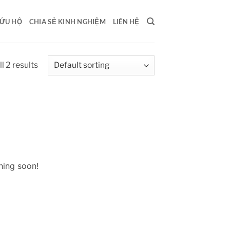
ỨU HỘ
CHIA SẺ KINH NGHIỆM
LIÊN HỆ
l 2 results
hing soon!