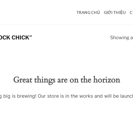
TRANG CHỦ
GIỚI THIỆU
C
OCK CHICK”
Showing al
Great things are on the horizon
 big is brewing! Our store is in the works and will be launc