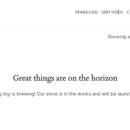
TRANG CHỦ
GIỚI THIỆU
C
Showing al
Great things are on the horizon
 big is brewing! Our store is in the works and will be launc