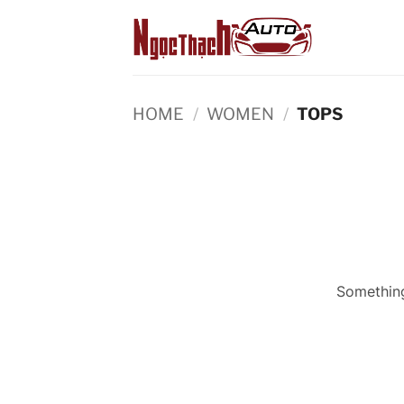
Skip
to
content
HOME
/
WOMEN
/
TOPS
Something