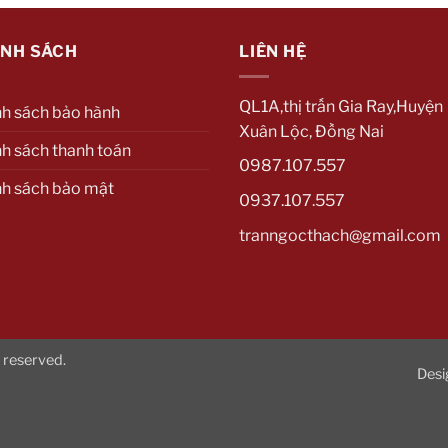
ÍNH SÁCH
LIÊN HỆ
QL1A,thị trấn Gia Ray,Huyện
nh sách bảo hành
Xuân Lộc, Đồng Nai
h sách thanh toán
0987.107.557
nh sách bảo mật
0937.107.557
tranngocthach@gmail.com
 reserved.
Desi