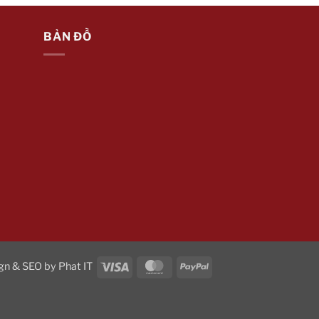
BẢN ĐỒ
Visa
MasterCard
PayPal
gn & SEO by
Phat IT