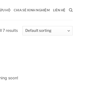
ỨU HỘ
CHIA SẺ KINH NGHIỆM
LIÊN HỆ
l 7 results
hing soon!