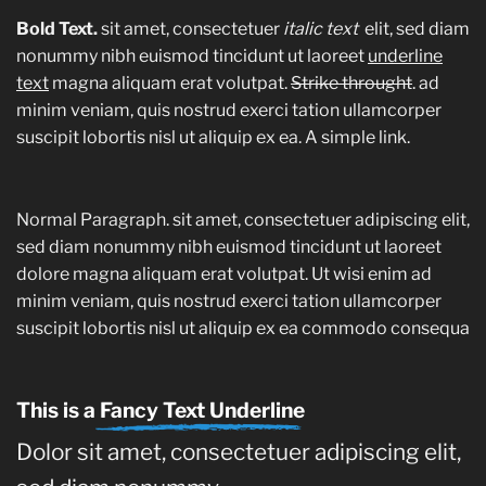
Bold Text.
sit amet, consectetuer
italic text
elit, sed diam
nonummy nibh euismod tincidunt ut laoreet
underline
text
magna aliquam erat volutpat.
Strike throught
. ad
minim veniam, quis nostrud exerci tation ullamcorper
suscipit lobortis nisl ut aliquip ex ea.
A simple link.
Normal Paragraph. sit amet, consectetuer adipiscing elit,
sed diam nonummy nibh euismod tincidunt ut laoreet
dolore magna aliquam erat volutpat. Ut wisi enim ad
minim veniam, quis nostrud exerci tation ullamcorper
suscipit lobortis nisl ut aliquip ex ea commodo consequa
This is a
Fancy Text Underline
Dolor sit amet, consectetuer adipiscing elit,