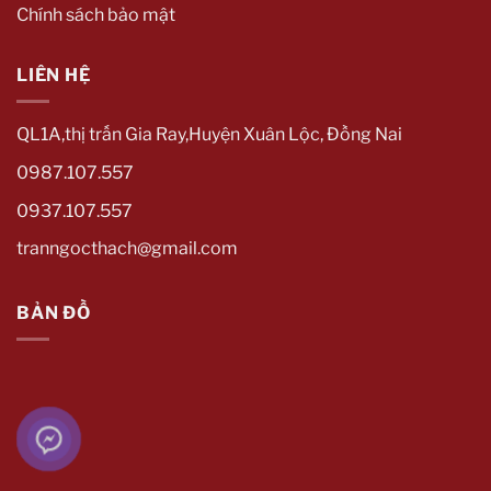
Chính sách bảo mật
LIÊN HỆ
QL1A,thị trấn Gia Ray,Huyện Xuân Lộc, Đồng Nai
0987.107.557
0937.107.557
tranngocthach@gmail.com
BẢN ĐỒ