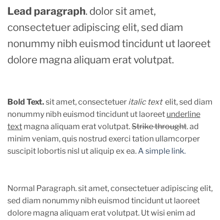
Lead paragraph
. dolor sit amet,
consectetuer adipiscing elit, sed diam
nonummy nibh euismod tincidunt ut laoreet
dolore magna aliquam erat volutpat.
Bold Text.
sit amet, consectetuer
italic text
elit, sed diam
nonummy nibh euismod tincidunt ut laoreet
underline
text
magna aliquam erat volutpat.
Strike throught
. ad
minim veniam, quis nostrud exerci tation ullamcorper
suscipit lobortis nisl ut aliquip ex ea.
A simple link.
Normal Paragraph. sit amet, consectetuer adipiscing elit,
sed diam nonummy nibh euismod tincidunt ut laoreet
dolore magna aliquam erat volutpat. Ut wisi enim ad