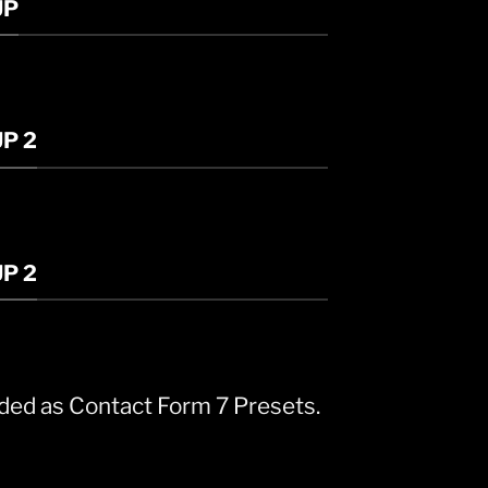
UP
P 2
P 2
ded as Contact Form 7 Presets.