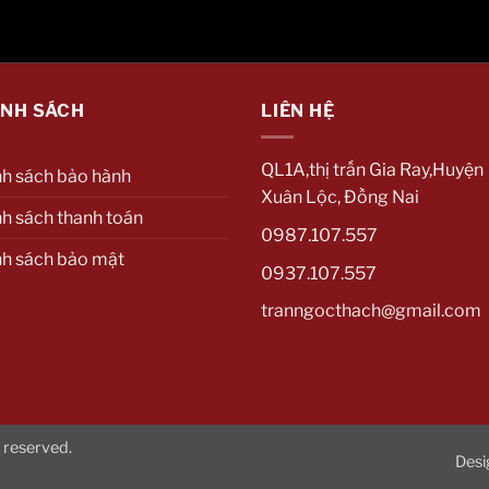
ÍNH SÁCH
LIÊN HỆ
QL1A,thị trấn Gia Ray,Huyện
nh sách bảo hành
Xuân Lộc, Đồng Nai
h sách thanh toán
0987.107.557
nh sách bảo mật
0937.107.557
tranngocthach@gmail.com
 reserved.
Desi