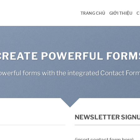
TRANG CHỦ
GIỚI THIỆU
C
CREATE POWERFUL FORM
werful forms with the integrated Contact Form
NEWSLETTER SIGN
(insert contact form here)