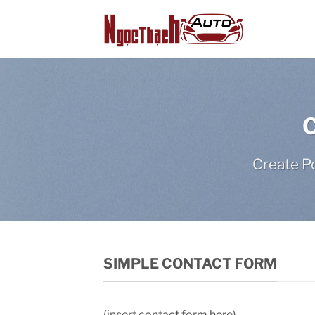
Skip
to
content
Create Po
SIMPLE CONTACT FORM
(insert contact form here)