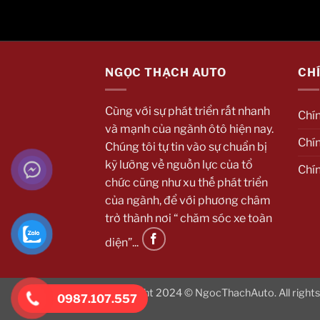
NGỌC THẠCH AUTO
CH
Cùng với sự phát triển rất nhanh
Chí
và mạnh của ngành ôtô hiện nay.
Chín
Chúng tôi tự tin vào sự chuẩn bị
kỹ lưỡng về nguồn lực của tổ
Chí
chức cũng như xu thế phát triển
của ngành, để với phương châm
trở thành nơi “ chăm sóc xe toàn
diện”...
Copyright 2024 © NgocThachAuto. All rights
0987.107.557