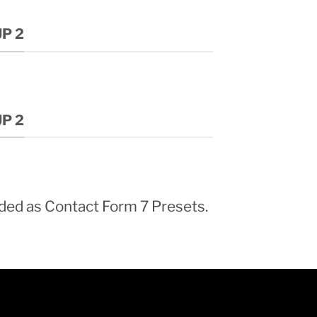
P 2
P 2
ded as Contact Form 7 Presets.