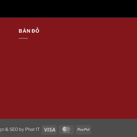
BẢN ĐỒ
Visa
MasterCard
PayPal
gn & SEO by
Phat IT